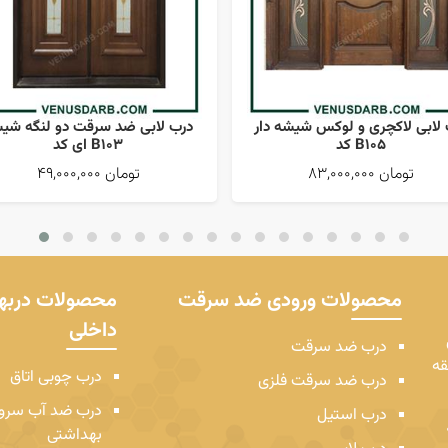
 لابی لاکچری و لوکس شیشه دار
درب لابی ضد سرقت دو لنگه شی
کد B105
ای کد B103
83,000,000 تومان
49,000,000 تومان
محصولات ورودی ضد سرقت
محصولات دربه
داخلی
درب ضد سرقت
قه
درب چوبی اتاق
درب ضد سرقت فلزی
درب ضد آب سر
درب استیل
بهداشتی