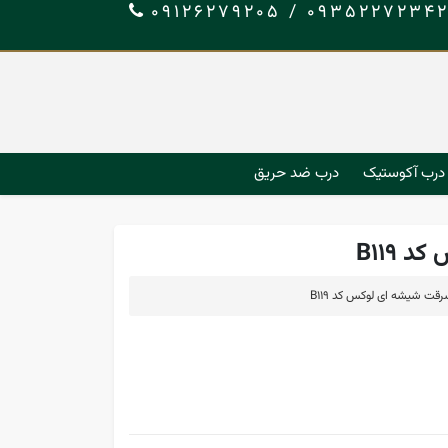
09352272342 / 0912627920
درب آکوستیک
درب ضد حریق
B119
ت شیشه ای لوکس کد B119