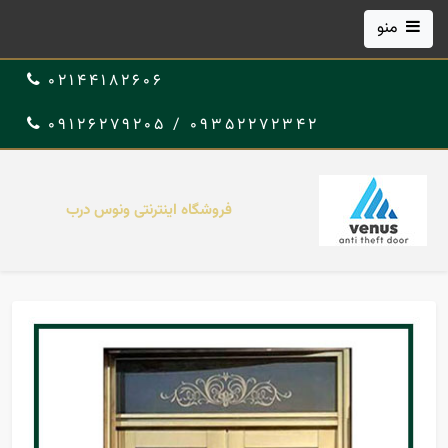
منو
02144182606
09352272342 / 09126279205
فروشگاه اینترنتی ونوس درب