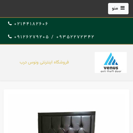
منو
02144182606
09352272342 / 09126279205
فروشگاه اینترنتی ونوس درب