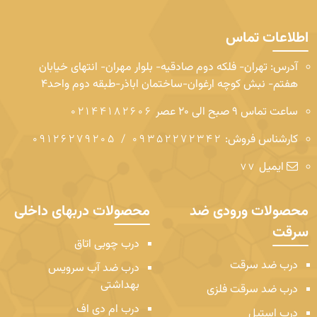
اطلاعات تماس
آدرس: تهران- فلکه دوم صادقیه- بلوار مهران- انتهای خیابان
هفتم- نبش کوچه ارغوان-ساختمان اباذر-طبقه دوم
واحد4
ساعت تماس 9 صبح الی 20 عصر
02144182606
کارشناس فروش:
09352272342 / 09126279205
ایمیل
vv
محصولات ورودی ضد
محصولات دربهای داخلی
سرقت
درب چوبی اتاق
درب ضد سرقت
درب ضد آب سرویس
بهداشتی
درب ضد سرقت فلزی
درب ام دی اف
درب استیل