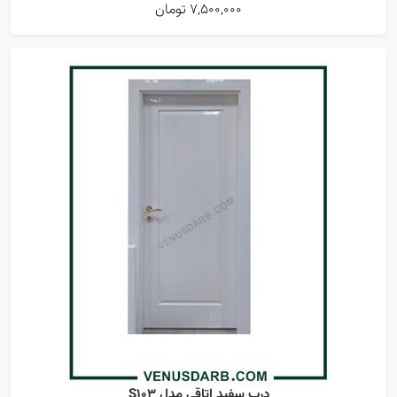
7,500,000 تومان
درب سفید اتاقی مدل S103