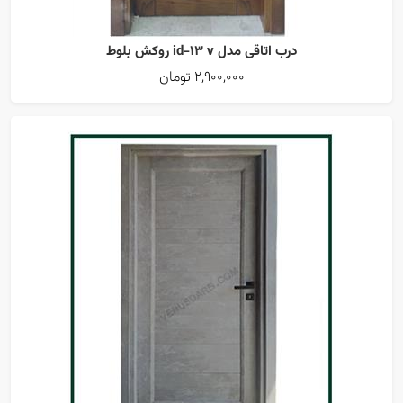
درب اتاقی مدل id-13 v روکش بلوط
2,900,000 تومان