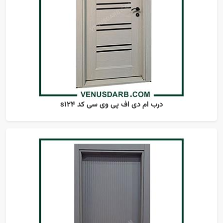
درب ام دی اف پی وی سی کد s124