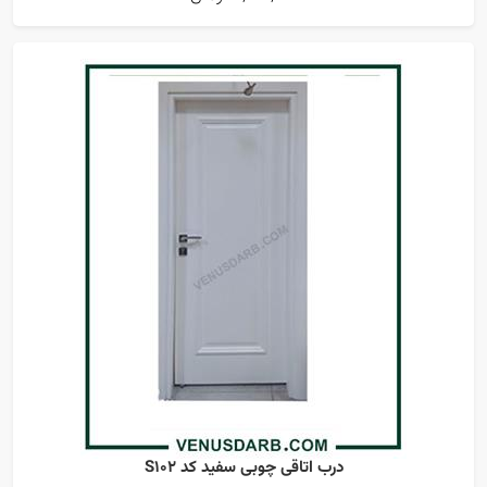
درب اتاقی چوبی سفید کد S102