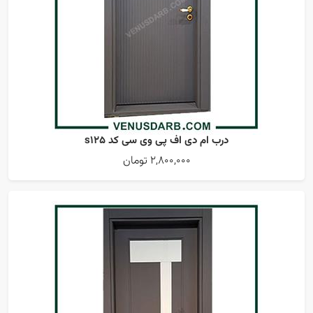
درب ام دی اف پی وی سی کد s125
2,800,000 تومان