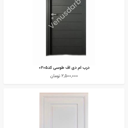
درب ام دی اف طوسی کد0205
2,500,000 تومان