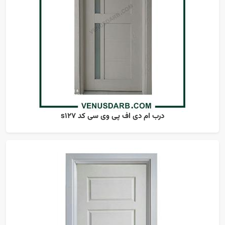
درب ام دی اف پی وی سی کد s127