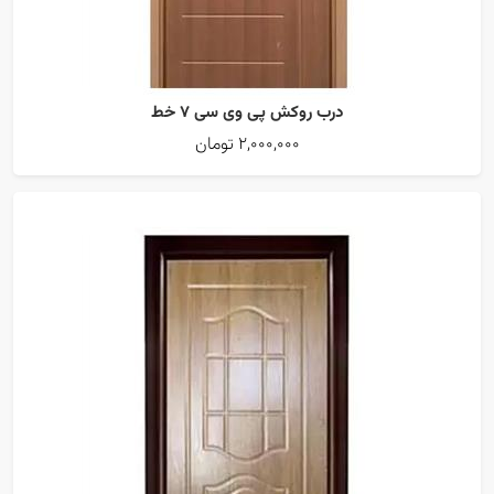
درب روکش پی وی سی 7 خط
2,000,000 تومان