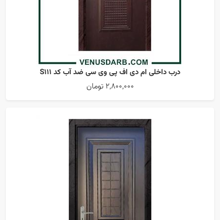
درب داخلی ام دی اف پی وی سی ضد آب کد S111
2,800,000 تومان