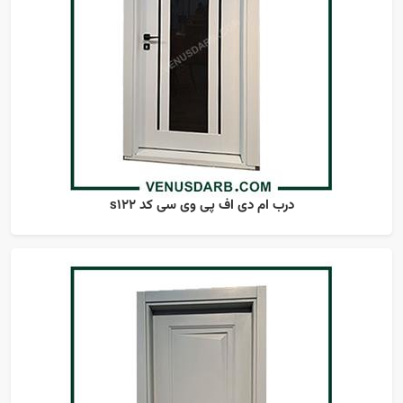
درب ام دی اف پی وی سی کد s122