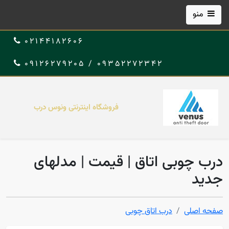
منو
02144182606
09352272342 / 09126279205
فروشگاه اینترنتی ونوس درب
درب چوبی اتاق | قیمت | مدلهای
جدید
صفحه اصلی
درب اتاق چوبی