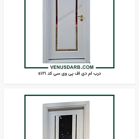
درب ام دی اف پی وی سی کد s121